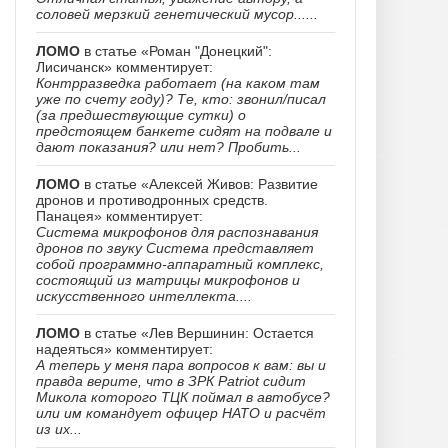
соловей мерзкий генетический мусор......
ЛОМО
в статье «Роман "Донецкий":
Лисичанск» комментирует:
Контрразведка работает (на каком там
уже по счету году)? Те, кто: звонил/писал
(за предшествующие сутки) о
предстоящем банкете сидят на подвале и
дают показания? или нет? Пробить...
ЛОМО
в статье «Алексей Живов: Развитие
дронов и противодронных средств.
Панацея» комментирует:
Система микрофонов для распознавания
дронов по звуку Система представляет
собой программно-аппаратный комплекс,
состоящий из матрицы микрофонов и
искусственного интеллекта....
ЛОМО
в статье «Лев Вершинин: Остается
надеяться» комментирует:
А теперь у меня пара вопросов к вам: вы и
правда верите, что в ЗРК Patriot сидит
Микола которого ТЦК поймал в автобусе?
или им командует офицер НАТО и расчёт
из их...