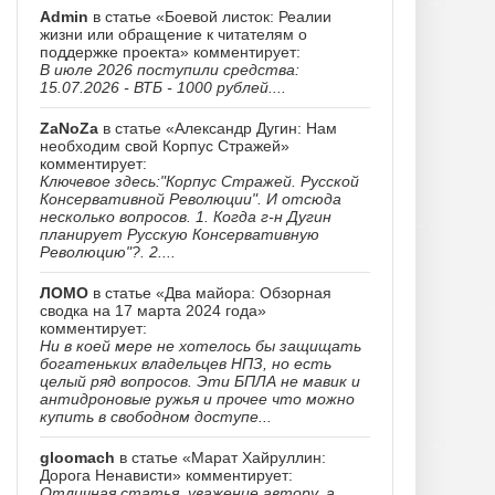
Admin
в статье «Боевой листок: Реалии
жизни или обращение к читателям о
поддержке проекта» комментирует:
В июле 2026 поступили средства:
15.07.2026 - ВТБ - 1000 рублей....
ZaNoZa
в статье «Александр Дугин: Нам
необходим свой Корпус Стражей»
комментирует:
Ключевое здесь:"Корпус Стражей. Русской
Консервативной Революции". И отсюда
несколько вопросов. 1. Когда г-н Дугин
планирует Русскую Консервативную
Революцию"?. 2....
ЛОМО
в статье «Два майора: Обзорная
сводка на 17 марта 2024 года»
комментирует:
Ни в коей мере не хотелось бы защищать
богатеньких владельцев НПЗ, но есть
целый ряд вопросов. Эти БПЛА не мавик и
антидроновые ружья и прочее что можно
купить в свободном доступе...
gloomach
в статье «Марат Хайруллин:
Дорога Ненависти» комментирует:
Отличная статья, уважение автору, а