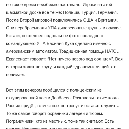
но такое время неизбежно наставало. Игроки на этой
шахматной доске всё те же: Польша, Турция, Германия.
После Второй мировой подключились США и Британия.
Они перебрасывали УПА диверсионные группы и оружие.
Кстати, последнее подпольное фото последнего
командующего УПА Василия Кука сделано именно с
американским автоматом. Традиционная помощь НАТО…
Екклесиаст говорит: “Нет ничего нового под солнцем”. Вся
история ходит по кругу, и каждый здравомыслящий это
понимает.
Вот этим вечером пообщался с полицейским из
оккупированной части Донбасса. Разговоры такие: когда
Россия придёт, то местных не тронут и оставят служить.
То же самое говорят охранники лагерей и тюрем.
Пограничники, кто из местных, тоже так считают. Есть
пример Новоазовска, там всех оставили служить дальше.