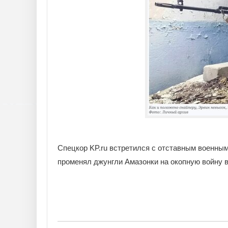
Спецкор KP.ru встретился с отставным военны
променял джунгли Амазонки на окопную войну в