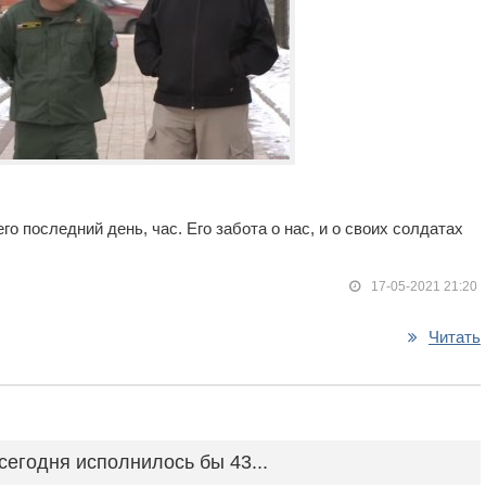
го последний день, час. Его забота о нас, и о своих солдатах
17-05-2021 21:20
Читать
егодня исполнилось бы 43...