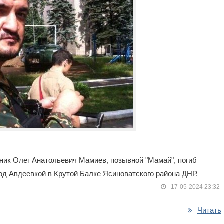
ник Олег Анатольевич Мамиев, позывной "Мамай", погиб
под Авдеевкой в Крутой Балке Ясиноватского района ДНР.
17-05-2024 23:32
Читать