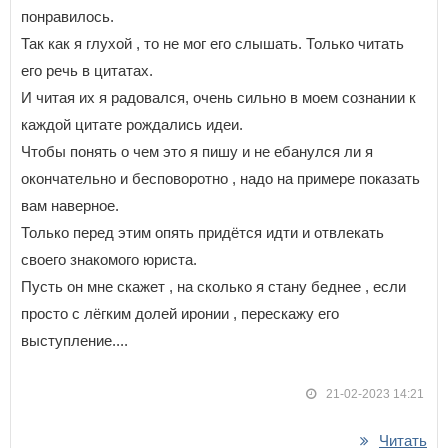
понравилось.
Так как я глухой , то не мог его слышать. Только читать
его речь в цитатах.
И читая их я радовался, очень сильно в моем сознании к
каждой цитате рождались идеи.
Чтобы понять о чем это я пишу и не ебанулся ли я
окончательно и бесповоротно , надо на примере показать
вам наверное.
Только перед этим опять придётся идти и отвлекать
своего знакомого юриста.
Пусть он мне скажет , на сколько я стану беднее , если
просто с лёгким долей иронии , перескажу его
выступление....
21-02-2023 14:21
Читать