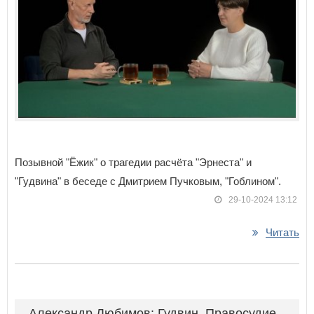
Позывной "Ёжик" о трагедии расчёта "Эрнеста" и
"Гудвина" в беседе с Дмитрием Пучковым, "Гоблином".
29-10-2024 13:12
Читать
Александр Любимов: Гудвин. Правосудие