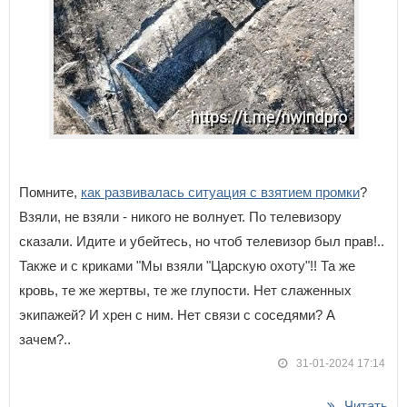
Помните,
как развивалась ситуация с взятием промки
?
Взяли, не взяли - никого не волнует. По телевизору
сказали. Идите и убейтесь, но чтоб телевизор был прав!..
Также и с криками "Мы взяли "Царскую охоту"!! Та же
кровь, те же жертвы, те же глупости. Нет слаженных
экипажей? И хрен с ним. Нет связи с соседями? А
зачем?..
31-01-2024 17:14
Читать